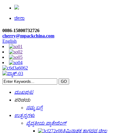
ಚೀನಾ
0086-15800732726
cherry@mpackchina.com
English
ಮುಖಪುಟ
ಪರಿಚಯ
ನಮ್ಮ ಬಗ್ಗೆ
ಉತ್ಪನ್ನಗಳು
ವೈದ್ಯಕೀಯ ಪ್ಯಾಕೇಜಿಂಗ್
ಕ್ರಿಮಿನಾಶಕ ಕಾಗದದ ಚೀಲ