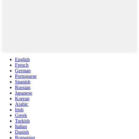
English
French
German
Portuguese
Spanish
Russian
Japanese
Korean
Arabic
Irish
Greek
Turkish
Italian
Danish
Romanian