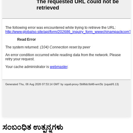
ಸಂಬಂಧಿತ ಉತ್ಪನ್ನಗಳು