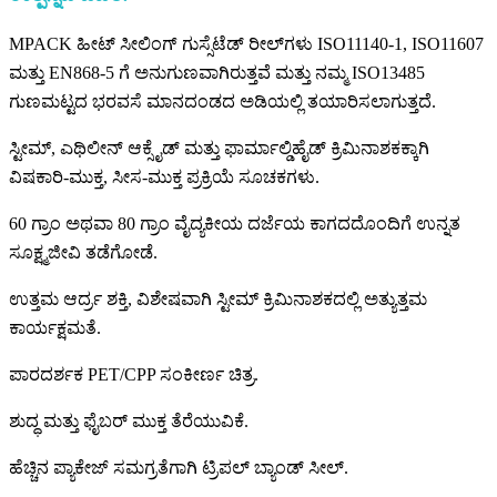
MPACK ಹೀಟ್ ಸೀಲಿಂಗ್ ಗುಸ್ಸೆಟೆಡ್ ರೀಲ್‌ಗಳು ISO11140-1, ISO11607
ಮತ್ತು EN868-5 ಗೆ ಅನುಗುಣವಾಗಿರುತ್ತವೆ ಮತ್ತು ನಮ್ಮ ISO13485
ಗುಣಮಟ್ಟದ ಭರವಸೆ ಮಾನದಂಡದ ಅಡಿಯಲ್ಲಿ ತಯಾರಿಸಲಾಗುತ್ತದೆ.
ಸ್ಟೀಮ್, ಎಥಿಲೀನ್ ಆಕ್ಸೈಡ್ ಮತ್ತು ಫಾರ್ಮಾಲ್ಡಿಹೈಡ್ ಕ್ರಿಮಿನಾಶಕಕ್ಕಾಗಿ
ವಿಷಕಾರಿ-ಮುಕ್ತ, ಸೀಸ-ಮುಕ್ತ ಪ್ರಕ್ರಿಯೆ ಸೂಚಕಗಳು.
60 ಗ್ರಾಂ ಅಥವಾ 80 ಗ್ರಾಂ ವೈದ್ಯಕೀಯ ದರ್ಜೆಯ ಕಾಗದದೊಂದಿಗೆ ಉನ್ನತ
ಸೂಕ್ಷ್ಮಜೀವಿ ತಡೆಗೋಡೆ.
ಉತ್ತಮ ಆರ್ದ್ರ ಶಕ್ತಿ, ವಿಶೇಷವಾಗಿ ಸ್ಟೀಮ್ ಕ್ರಿಮಿನಾಶಕದಲ್ಲಿ ಅತ್ಯುತ್ತಮ
ಕಾರ್ಯಕ್ಷಮತೆ.
ಪಾರದರ್ಶಕ PET/CPP ಸಂಕೀರ್ಣ ಚಿತ್ರ.
ಶುದ್ಧ ಮತ್ತು ಫೈಬರ್ ಮುಕ್ತ ತೆರೆಯುವಿಕೆ.
ಹೆಚ್ಚಿನ ಪ್ಯಾಕೇಜ್ ಸಮಗ್ರತೆಗಾಗಿ ಟ್ರಿಪಲ್ ಬ್ಯಾಂಡ್ ಸೀಲ್.